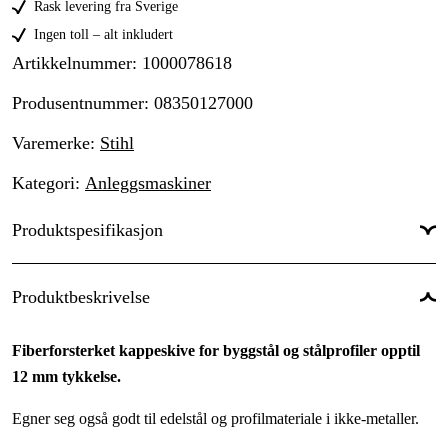
Rask levering fra Sverige
Ingen toll – alt inkludert
Artikkelnummer
:
1000078618
Produsentnummer
:
08350127000
Varemerke
:
Stihl
Kategori
:
Anleggsmaskiner
Produktspesifikasjon
Diameter
:
230 mm
Produktbeskrivelse
Senterhull
:
22,2 mm
Fiberforsterket kappeskive for byggstål og stålprofiler opptil
Type blad
:
Fiberforsterket
12 mm tykkelse.
Global garanti
:
Ja
Egner seg også godt til edelstål og profilmateriale i ikke-metaller.