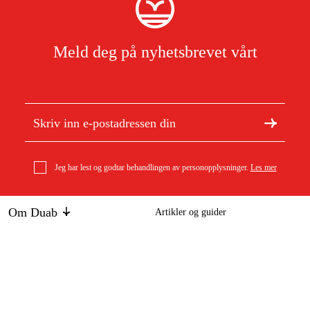
Meld deg på nyhetsbrevet vårt
Jeg har lest og godtar behandlingen av personopplysninger.
Les mer
Om Duab
Artikler og guider
Om oss
Bærekraft
Stihl Fiberforsterket kappeskive, stål, K-ME, til TSA 230
Varemerker
Diamant- og kappeskive
261 kr
Kundeservice
Om ditt kjøp
Kontakt
Kjøpsbetingelser