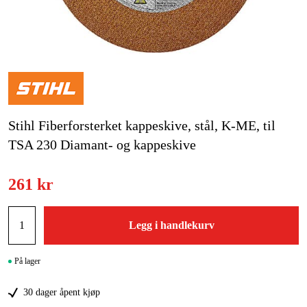
Skog og hage
Hjem og fritid
Kampanjer
Varemerker
Stihl Fiberforsterket kappeskive, stål, K-ME, til
Artikler og guider
TSA 230 Diamant- og kappeskive
Kontakt
261 kr
Vanlige spørsmål
Legg i handlekurv
På lager
30 dager åpent kjøp