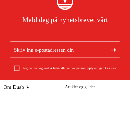
Meld deg på nyhetsbrevet vårt
Jeg har lest og godtar behandlingen av personopplysninger.
Les mer
Om Duab
Artikler og guider
Om oss
Bærekraft
geo-FENNEL FS 12 løftestativ
Varemerker
1 736 kr
Kundeservice
Om ditt kjøp
Kontakt
Kjøpsbetingelser