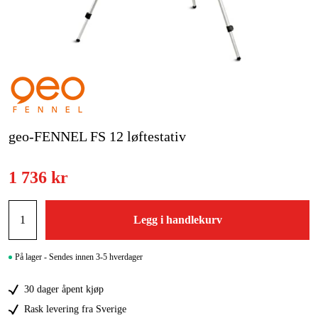
Hjem og fritid
Kampanjer
Varemerker
Artikler og guider
geo-FENNEL FS 12 løftestativ
Kontakt
1 736 kr
Vanlige spørsmål
Legg i handlekurv
På lager - Sendes innen 3-5 hverdager
30 dager åpent kjøp
Rask levering fra Sverige