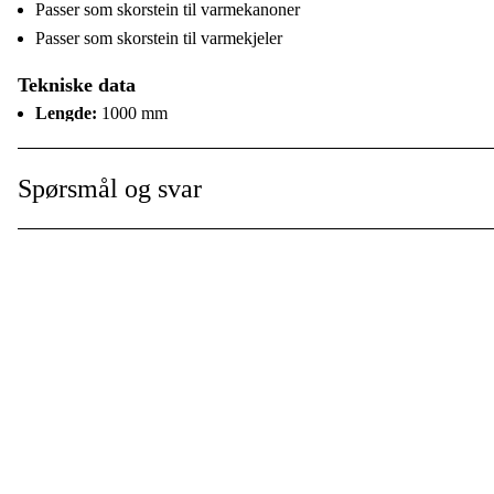
Passer som skorstein til varmekanoner
Passer som skorstein til varmekjeler
Tekniske data
Lengde:
1000 mm
Diameter:
120 mm
Spørsmål og svar
Bruksområde
Som skorstein til varmekanoner og varmekjeler.