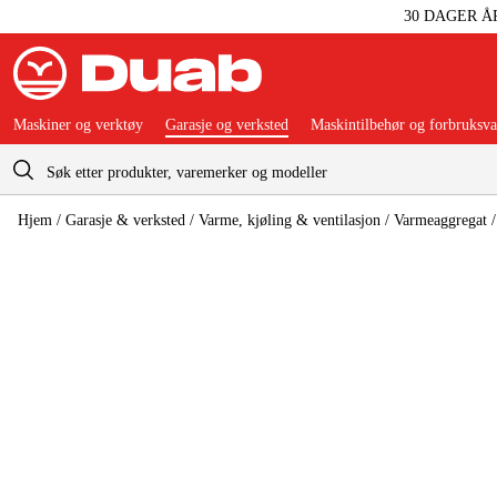
30 DAGER Å
Maskiner og verktøy
Garasje og verksted
Maskintilbehør og forbruksva
Handlevogn
Hjem
/
Garasje & verksted
/
Varme, kjøling & ventilasjon
/
Varmeaggregat