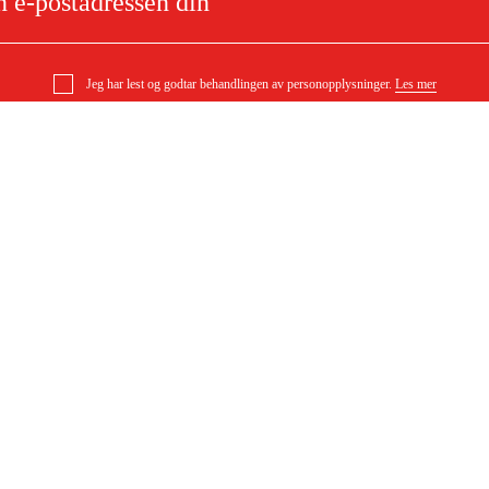
Jeg har lest og godtar behandlingen av personopplysninger.
Les mer
erm avgassrør 1000 x 120
e
Om ditt kjøp
Kjøpsbetingelser
Levering
l
Betaling
DF)
Last ned kjøpsbetingelser (PDF)
Tilgjengelighet