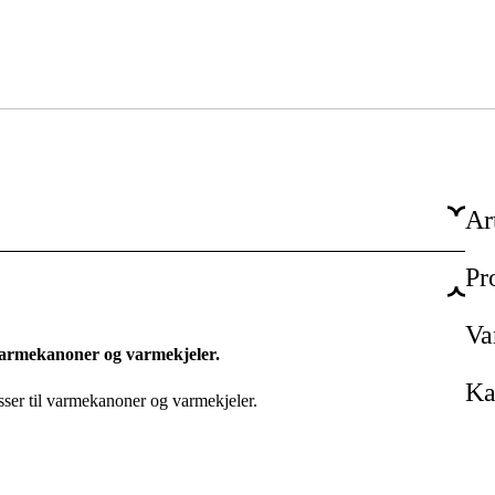
Ar
Pr
1000 mm
Va
l varmekanoner og varmekjeler.
Ka
Passer til varmekanoner og varmekjeler.