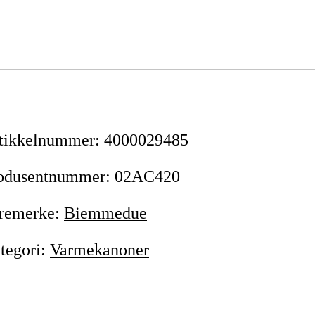
tikkelnummer
:
4000029485
odusentnummer
:
02AC420
remerke
:
Biemmedue
tegori
:
Varmekanoner