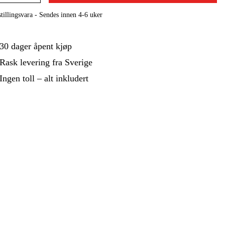
 Og Bygg
Skog Og Hage
tillingsvara - Sendes innen 4-6 uker
 Og Fritid
Kampanjer
30 dager åpent kjøp
Rask levering fra Sverige
Ingen toll – alt inkludert