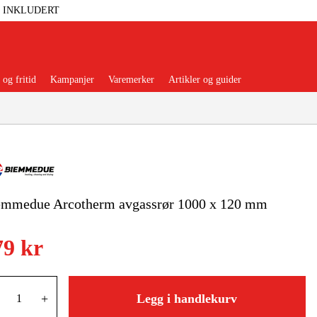
T INKLUDERT
og fritid
Kampanjer
Varemerker
Artikler og guider
emmedue Arcotherm avgassrør 1000 x 120 mm
 Verktøy
Garasje Og Verksted
79 kr
lbehør Og Forbruksvarer
dsklær Og Beskyttelse
+
Legg i handlekurv