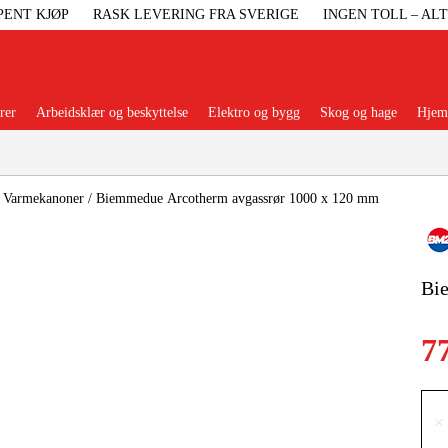
PENT KJØP
RASK LEVERING FRA SVERIGE
INGEN TOLL – AL
rer
Arbeidsklær og beskyttelse
Elektro og bygg
Skog og hage
Hjem 
Populære kategorier
/
Varmekanoner
/
Biemmedue Arcotherm avgassrør 1000 x 120 mm
Bi
Maskiner Og
7
Maskinti
Arbei
×