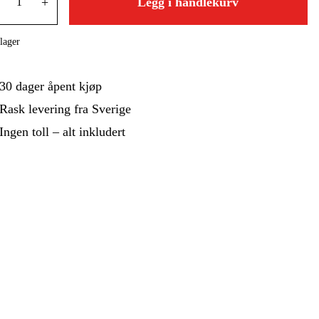
 Og Bygg
Skog Og Hage
+
Legg i handlekurv
 Og Fritid
Kampanjer
lager
30 dager åpent kjøp
Rask levering fra Sverige
Ingen toll – alt inkludert