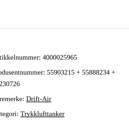
tikkelnummer
:
4000025965
odusentnummer
:
55903215 + 55888234 +
230726
remerke
:
Drift-Air
tegori
:
Trykklufttanker