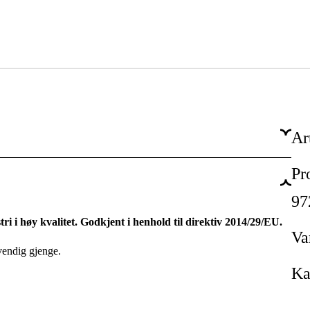
Ar
Pr
Liggende
97
11 bar
tri i høy kvalitet. Godkjent i henhold til direktiv 2014/29/EU.
270 l
Va
nvendig gjenge.
50 x 145,8 x 50 cm
Ka
87 kg