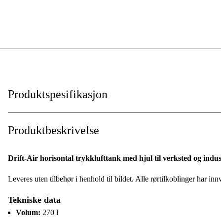
Produktspesifikasjon
Tankutførelse
:
Produktbeskrivelse
Arbeidstrykk, maks
:
Drift-Air horisontal trykklufttank med hjul til verksted og indus
Tankvolum
:
Leveres uten tilbehør i henhold til bildet. Alle rørtilkoblinger har in
Mål BxLxH
:
Tekniske data
Vekt
:
Volum:
270 l