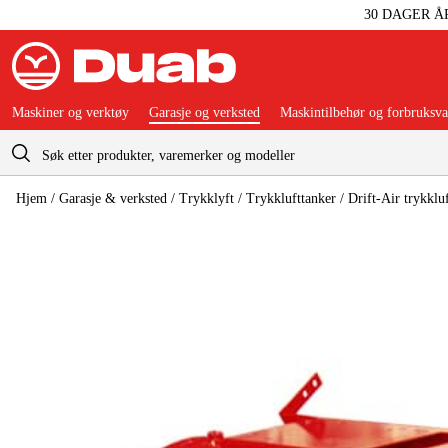
30 DAGER Å
Maskiner og verktøy
Garasje og verksted
Maskintilbehør og forbruksva
Handlevogn
Hjem
/
Garasje & verksted
/
Trykklyft
/
Trykklufttanker
/
Drift-Air trykklu