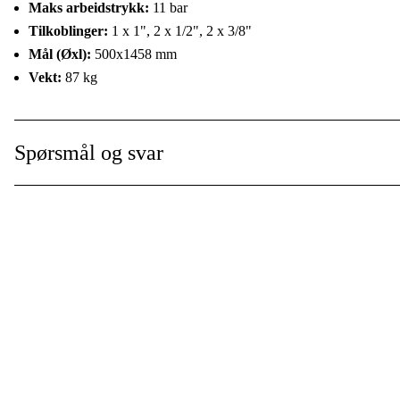
Maks arbeidstrykk:
11 bar
Tilkoblinger:
1 x 1", 2 x 1/2", 2 x 3/8"
Mål (Øxl):
500x1458 mm
Vekt:
87 kg
Bruksområde
Til verksted og industri.
Spørsmål og svar