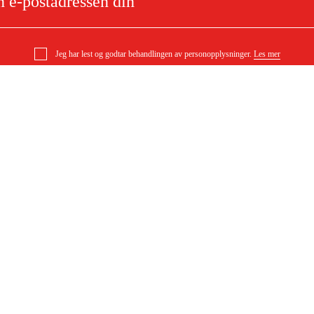
Jeg har lest og godtar behandlingen av personopplysninger.
Les mer
tank horisontal med hjul,
e
Om ditt kjøp
Kjøpsbetingelser
Levering
l
Betaling
DF)
Last ned kjøpsbetingelser (PDF)
Tilgjengelighet