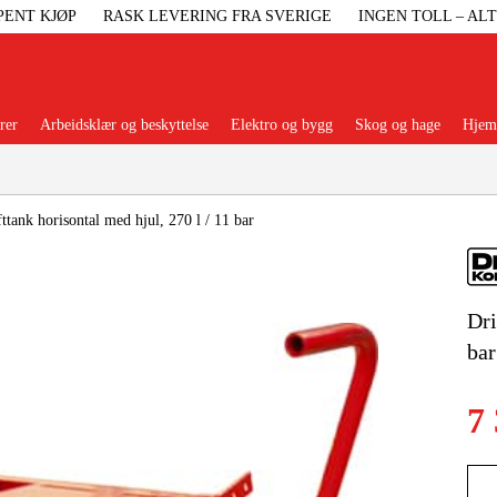
PENT KJØP
RASK LEVERING FRA SVERIGE
INGEN TOLL – AL
rer
Arbeidsklær og beskyttelse
Elektro og bygg
Skog og hage
Hjem 
Populære kategorier
fttank horisontal med hjul, 270 l / 11 bar
Dri
Maskiner Og
bar
Maskinti
7
Arbei