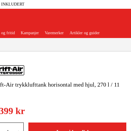
T INKLUDERT
og fritid
Kampanjer
Varemerker
Artikler og guider
ft-Air trykklufttank horisontal med hjul, 270 l / 11
 Verktøy
Garasje Og Verksted
lbehør Og Forbruksvarer
 399 kr
dsklær Og Beskyttelse