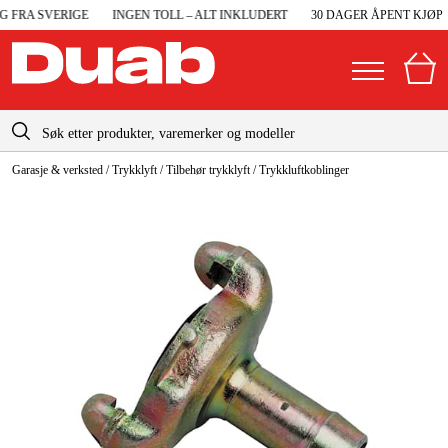
 FRA SVERIGE
INGEN TOLL – ALT INKLUDERT
30 DAGER ÅPENT KJØP
info@duab.no
Garasje & verksted
/
Trykklyft
/
Tilbehør trykklyft
/
Trykkluftkoblinger
|
Privat
Bedrift
Norge
Sverige
Maskiner og verktøy
Danmark
Garasje og verksted
Suomi
Maskintilbehør og forbruksvarer
Deutschland
Arbeidsklær og beskyttelse
Elektro og bygg