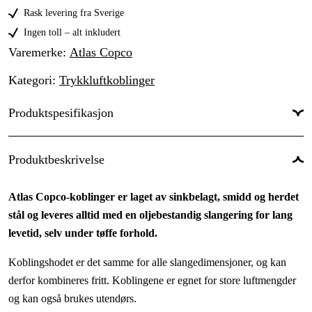
16 mm (5/8")
189 kr
Rask levering fra Sverige
19 mm (3/4")
Ingen toll – alt inkludert
189 kr
Varemerke
:
Atlas Copco
25 mm (1")
179 kr
Kategori
:
Trykkluftkoblinger
Produktspesifikasjon
Produktbeskrivelse
Atlas Copco-koblinger er laget av sinkbelagt, smidd og herdet
stål og leveres alltid med en oljebestandig slange­ring for lang
levetid, selv under tøffe forhold.
Koblingshodet er det samme for alle slangedimensjoner, og kan
derfor kombineres fritt. Koblingene er egnet for store luftmengder
og kan også brukes utendørs.