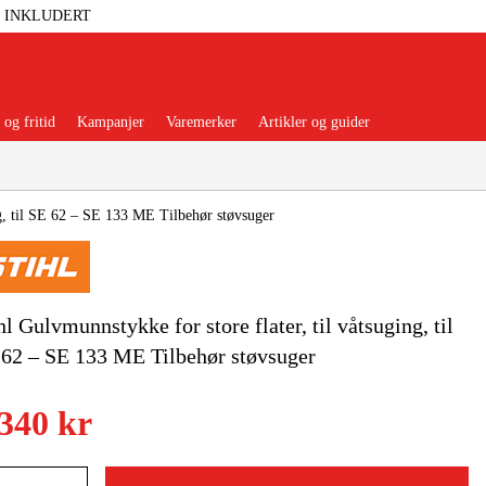
T INKLUDERT
og fritid
Kampanjer
Varemerker
Artikler og guider
ng, til SE 62 – SE 133 ME Tilbehør støvsuger
 Verktøy
Garasje Og Verksted
hl Gulvmunnstykke for store flater, til våtsuging, til
62 – SE 133 ME Tilbehør støvsuger
lbehør Og Forbruksvarer
 340 kr
dsklær Og Beskyttelse