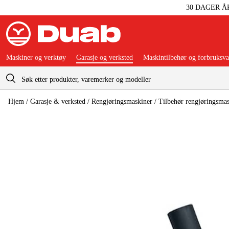
30 DAGER Å
Maskiner og verktøy
Garasje og verksted
Maskintilbehør og forbruksva
Handlevogn
Hjem
/
Garasje & verksted
/
Rengjøringsmaskiner
/
Tilbehør rengjøringsmas