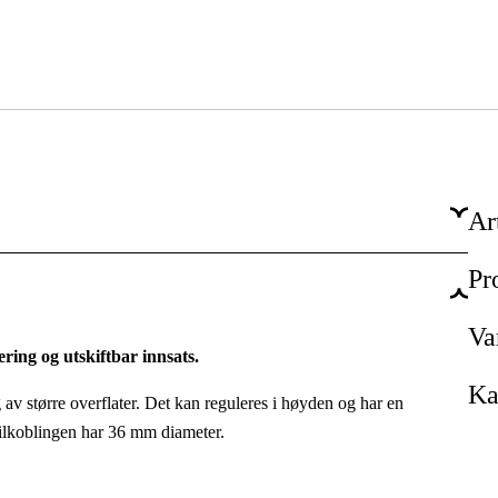
Ar
Pr
1 år
Ja
Va
ring og utskiftbar innsats.
Ka
av større overflater. Det kan reguleres i høyden og har en
tilkoblingen har 36 mm diameter.