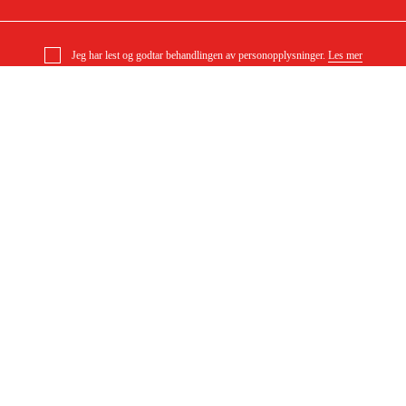
Jeg har lest og godtar behandlingen av personopplysninger.
Les mer
e for store flater, til
 62 – SE 133 ME Tilbehør
e
Om ditt kjøp
Kjøpsbetingelser
Levering
l
Betaling
DF)
Last ned kjøpsbetingelser (PDF)
Tilgjengelighet