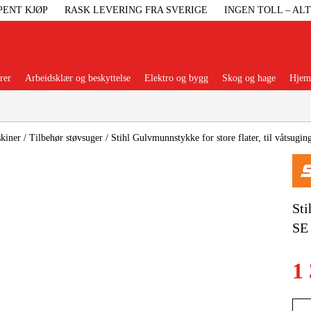
PENT KJØP
RASK LEVERING FRA SVERIGE
INGEN TOLL – AL
rer
Arbeidsklær og beskyttelse
Elektro og bygg
Skog og hage
Hjem 
Populære kategorier
kiner
/
Tilbehør støvsuger
/
Stihl Gulvmunnstykke for store flater, til våtsugi
Maskiner Og
Sti
SE 
Maskinti
1
Arbei