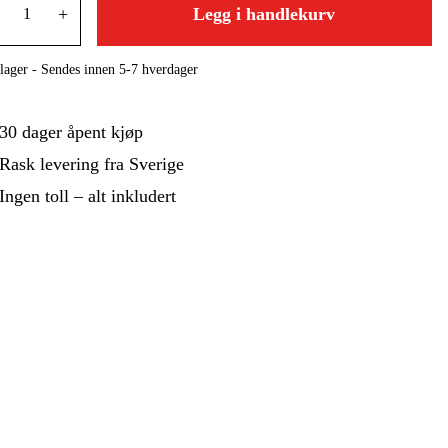
 Og Bygg
Skog Og Hage
+
Legg i handlekurv
 Og Fritid
Kampanjer
lager - Sendes innen 5-7 hverdager
30 dager åpent kjøp
Rask levering fra Sverige
Ingen toll – alt inkludert