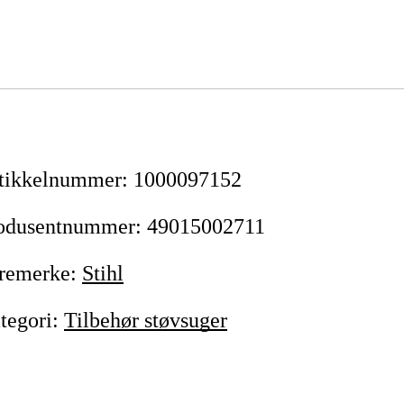
tikkelnummer
:
1000097152
odusentnummer
:
49015002711
remerke
:
Stihl
tegori
:
Tilbehør støvsuger