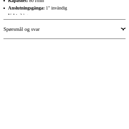
Kapasitet:
80 l/min
Anslutningsgänga:
1" invändig
Vekt:
2 kg
Spørsmål og svar