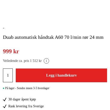
Skog og hage
Hjem og fritid
Kampanjer
-
Duab automatisk håndtak A60 70 l/min rør 24 mm
Varemerker
Artikler og guider
999 kr
Kontakt
Veiledende ca. pris 1 512 kr
i
Vanlige spørsmål
Legg i handlekurv
På lager - Sendes innen 3-5 hverdager
30 dager åpent kjøp
Rask levering fra Sverige