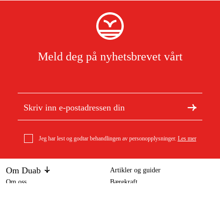
Meld deg på nyhetsbrevet vårt
Jeg har lest og godtar behandlingen av personopplysninger.
Les mer
Om Duab
Artikler og guider
Om oss
Bærekraft
Duab automatisk håndtak A60 70 l/min rør 24 mm
Varemerker
999 kr