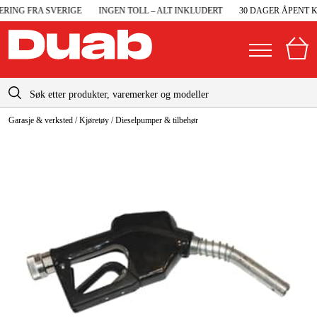
ING FRA SVERIGE
INGEN TOLL – ALT INKLUDERT
30 DAGER ÅPENT KJ
info@duab.no
Garasje & verksted
/
Kjøretøy
/
Dieselpumper & tilbehør
|
Privat
Bedrift
Norge
Sverige
Maskiner og verktøy
Danmark
Garasje og verksted
Suomi
Maskintilbehør og forbruksvarer
Deutschland
Arbeidsklær og beskyttelse
Elektro og bygg