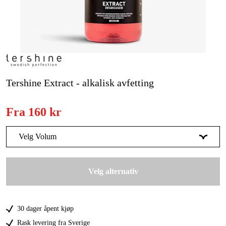
Skog og hage
Hjem og fritid
Kampanjer
Varemerker
Tershine Extract - alkalisk avfetting
Artikler og guider
Fra
160 kr
Kontakt
Vanlige spørsmål
Velg Volum
1 liter
160 kr
Velg alternativ
5 liter
499 kr
25 liter
1 732 kr
30 dager åpent kjøp
Rask levering fra Sverige