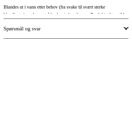
Blandes ut i vann etter behov (fra svake til svært sterke
blandinger), og kan også brukes i skumkanon. Produktet løser ikke
tjære-/asfaltflekker – til dette trengs kaldavfetting Dissolve.
Spørsmål og svar
Fordeler
Effektiv mot organisk smuss som fluer/insekter, trafikkfilm,
alger, pollen, mugg og annen påvekst
Svært drøy: 1 liter gir 20+ liter ferdig produkt
Skånsom mot aluminium og andre metaller
Fri for PFAS og VOC, og er merkefri (ingen faresymboler)
100% biologisk nedbrytbar
Dufter fersken
Kan brukes i skumkanon
Tekniske data
Svak blanding:
2-4% konsentrat, resten vann
Normal blanding:
5-7% konsentrat, resten vann
Sterk blanding:
10-15% konsentrat, resten vann