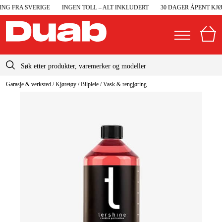
G FRA SVERIGE
INGEN TOLL – ALT INKLUDERT
30 DAGER ÅPENT KJØP
info@duab.no
Garasje & verksted
/
Kjøretøy
/
Bilpleie
/
Vask & rengjøring
|
Privat
Bedrift
Norge
Sverige
Maskiner og verktøy
Danmark
Garasje og verksted
Suomi
Maskintilbehør og forbruksvarer
Deutschland
Arbeidsklær og beskyttelse
Elektro og bygg