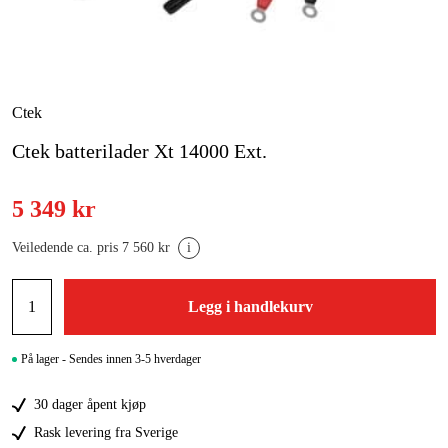
Skog og hage
Hjem og fritid
Kampanjer
Ctek
Ctek batterilader Xt 14000 Ext.
Varemerker
Artikler og guider
5 349 kr
Kontakt
Veiledende ca. pris 7 560 kr
i
Vanlige spørsmål
Legg i handlekurv
På lager - Sendes innen 3-5 hverdager
30 dager åpent kjøp
Rask levering fra Sverige