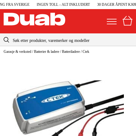
G FRA SVERIGE
INGEN TOLL – ALT INKLUDERT
30 DAGER ÅPENT KJØP
info@duab.no
Garasje & verksted
/
Batterier & ladere
/
Batteriladere
/
Ctek
|
Privat
Bedrift
Norge
Sverige
Maskiner og verktøy
Danmark
Garasje og verksted
Suomi
Maskintilbehør og forbruksvarer
Deutschland
Arbeidsklær og beskyttelse
Elektro og bygg