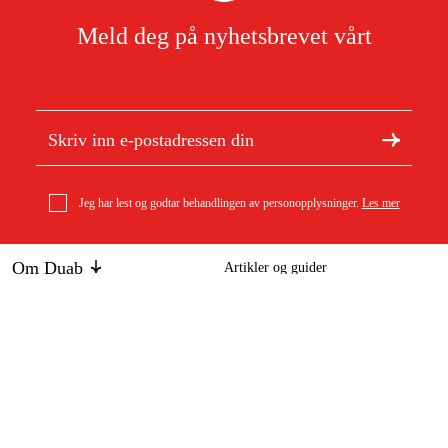
Meld deg på nyhetsbrevet vårt
Jeg har lest og godtar behandlingen av personopplysninger.
Les mer
Om Duab
Artikler og guider
Om oss
Bærekraft
Ctek batterilader Xt 14000 Ext.
5 349 kr
Varemerker
Kundeservice
Om ditt kjøp
Kontakt
Kjøpsbetingelser
Retur og bytte
Levering
Vanlige spørsmål
Betaling