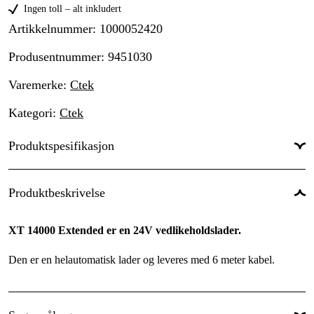
Ingen toll – alt inkludert
Artikkelnummer
:
1000052420
Produsentnummer
:
9451030
Varemerke
:
Ctek
Kategori
:
Ctek
Produktspesifikasjon
Batterispenning
:
24 V
Produktbeskrivelse
Driftsspenning
:
230 V
XT 14000 Extended er en 24V vedlikeholdslader.
Kapslingsklassifisering
:
IP44
Den er en helautomatisk lader og leveres med 6 meter kabel.
Ladestrøm
:
14 A
Passer batterikapasitet
:
28 - 300 Ah