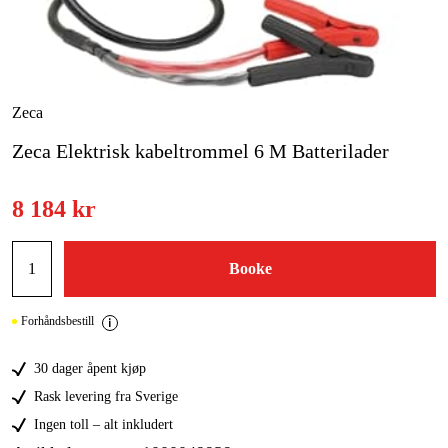
Skog og hage
Hjem og fritid
Kampanjer
Zeca
Zeca Elektrisk kabeltrommel 6 M Batterilader
Varemerker
Artikler og guider
8 184 kr
Kontakt
Booke
Vanlige spørsmål
Forhåndsbestill
30 dager åpent kjøp
Rask levering fra Sverige
Ingen toll – alt inkludert