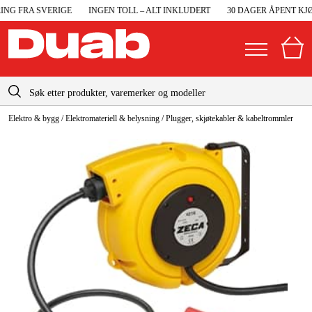
NG FRA SVERIGE
INGEN TOLL – ALT INKLUDERT
30 DAGER ÅPENT KJØP
info@duab.no
Elektro & bygg
/
Elektromateriell & belysning
/
Plugger, skjøtekabler & kabeltrommler
|
Privat
Bedrift
Norge
Sverige
Maskiner og verktøy
Danmark
Garasje og verksted
Suomi
Maskintilbehør og forbruksvarer
Deutschland
Arbeidsklær og beskyttelse
Elektro og bygg