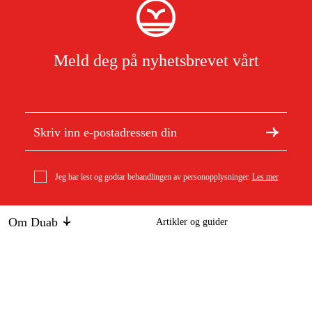
Meld deg på nyhetsbrevet vårt
Jeg har lest og godtar behandlingen av personopplysninger.
Les mer
Om Duab
Artikler og guider
Om oss
Bærekraft
Zeca Elektrisk kabeltrommel 6 M Batterilader
Varemerker
8 184 kr
Kundeservice
Om ditt kjøp
Kontakt
Kjøpsbetingelser