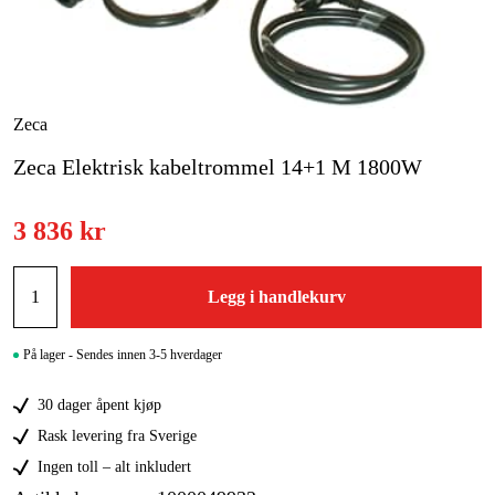
Skog og hage
Hjem og fritid
Kampanjer
Zeca
Zeca Elektrisk kabeltrommel 14+1 M 1800W
Varemerker
Artikler og guider
3 836 kr
Kontakt
Legg i handlekurv
Vanlige spørsmål
På lager - Sendes innen 3-5 hverdager
30 dager åpent kjøp
Rask levering fra Sverige
Ingen toll – alt inkludert