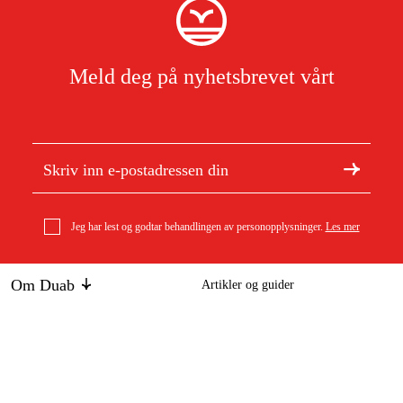
Meld deg på nyhetsbrevet vårt
Jeg har lest og godtar behandlingen av personopplysninger.
Les mer
Om Duab
Artikler og guider
Om oss
Bærekraft
Zeca Elektrisk kabeltrommel 14+1 M 1800W
Varemerker
3 836 kr
Kundeservice
Om ditt kjøp
Kontakt
Kjøpsbetingelser