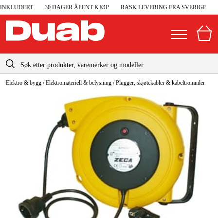
INKLUDERT
30 DAGER ÅPENT KJØP
RASK LEVERING FRA SVERIGE
I
info@duab.no
Elektro & bygg
/
Elektromateriell & belysning
/
Plugger, skjøtekabler & kabeltrommler
|
Privat
Bedrift
Norge
Sverige
Maskiner og verktøy
Danmark
Garasje og verksted
Suomi
Maskintilbehør og forbruksvarer
Deutschland
Arbeidsklær og beskyttelse
Elektro og bygg