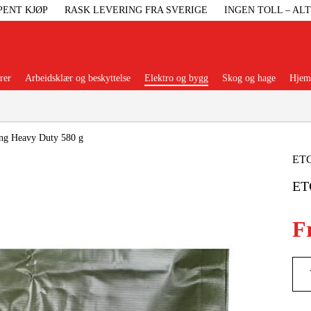
PENT KJØP
RASK LEVERING FRA SVERIGE
INGEN TOLL – AL
rer
Arbeidsklær og beskyttelse
Elektro og bygg
Skog og hage
Hjem 
Populære kategorier
ng Heavy Duty 580 g
ET
ET
Maskiner Og
F
Maskinti
Arbei