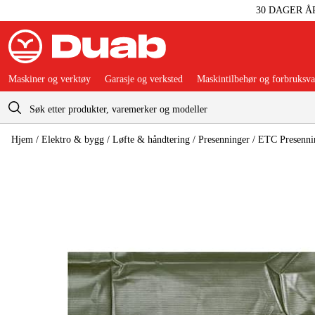
30 DAGER Å
Maskiner og verktøy
Garasje og verksted
Maskintilbehør og forbruksva
Handlevogn
Hjem
/
Elektro & bygg
/
Løfte & håndtering
/
Presenninger
/
ETC Presenni