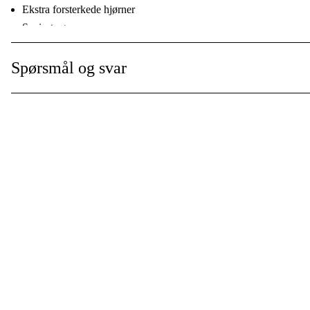
Ekstra forsterkede hjørner
Sveiset søm
Messingmaljer
Vaskbar, krymper ikke
Spørsmål og svar
Vanntett
Mørkegrønn