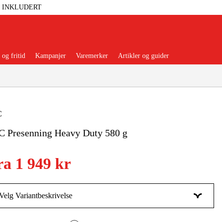
T INKLUDERT
og fritid
Kampanjer
Varemerker
Artikler og guider
C
C Presenning Heavy Duty 580 g
 Verktøy
Garasje Og Verksted
ra
1 949 kr
lbehør Og Forbruksvarer
dsklær Og Beskyttelse
Velg Variantbeskrivelse
3,0x5,0m
Midlertidig utsolgt
1 949 kr