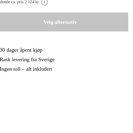
 Og Bygg
Skog Og Hage
edende ca. pris 2 124 kr
i
4,0x6,0m
2 799 kr
 Og Fritid
Kampanjer
5,0x8,0m
Velg alternativ
3 999 kr
5 499 kr
30 dager åpent kjøp
Rask levering fra Sverige
Ingen toll – alt inkludert