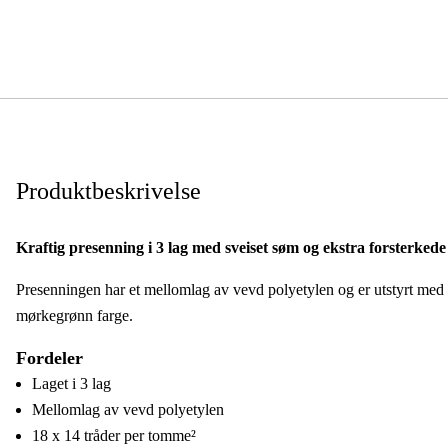
Produktbeskrivelse
Kraftig presenning i 3 lag med sveiset søm og ekstra forsterked
Presenningen har et mellomlag av vevd polyetylen og er utstyrt med m
mørkegrønn farge.
Fordeler
Laget i 3 lag
Mellomlag av vevd polyetylen
18 x 14 tråder per tomme²