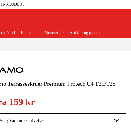
T INKLUDERT
og fritid
Kampanjer
Varemerker
Artikler og guider
mo Terrasseskruer Premium Protech C4 T20/T25
 Verktøy
Garasje Og Verksted
ra
159 kr
lbehør Og Forbruksvarer
dsklær Og Beskyttelse
Velg Variantbeskrivelse