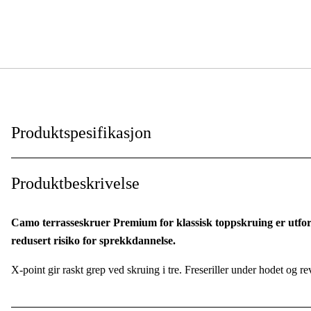
Produktspesifikasjon
Overflatebehandling/materiale
:
Produktbeskrivelse
Bruksmiljø
:
Camo terrasseskruer Premium for klassisk toppskruing er utfo
Grepptype
:
redusert risiko for sprekkdannelse.
Hodeform
:
X-point gir raskt grep ved skruing i tre. Freseriller under hodet og re
Borekrone
: