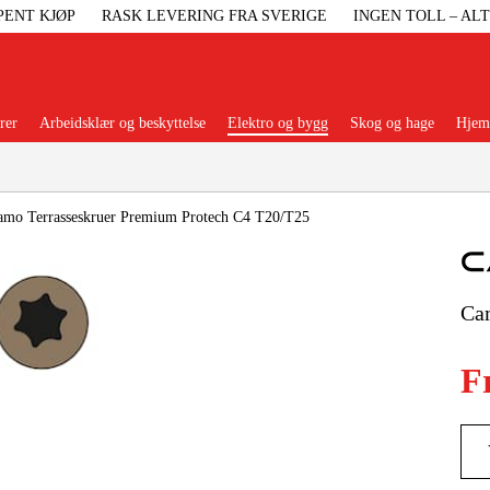
PENT KJØP
RASK LEVERING FRA SVERIGE
INGEN TOLL – AL
rer
Arbeidsklær og beskyttelse
Elektro og bygg
Skog og hage
Hjem 
Populære kategorier
amo Terrasseskruer Premium Protech C4 T20/T25
Ca
Maskiner Og
F
Maskinti
Arbei