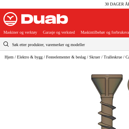
30 DAGER Å
Maskiner og verktøy
Garasje og verksted
Maskintilbehør og forbruksva
Handlevogn
Hjem
/
Elektro & bygg
/
Festeelementer & beslag
/
Skruer
/
Tralleskrue
/
C