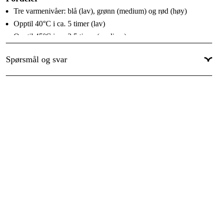
Tre varmenivåer: blå (lav), grønn (medium) og rød (høy)
Opptil 40°C i ca. 5 timer (lav)
Opptil 45°C i ca. 3,5 timer (medium)
Opptil 50°C i ca. 2 timer (høy)
Spørsmål og svar
Leveres med 2 stk 3,7V 3500mAh powerbank (Litium Polymer)
USB-C ladekabel og veggkontakt inkludert