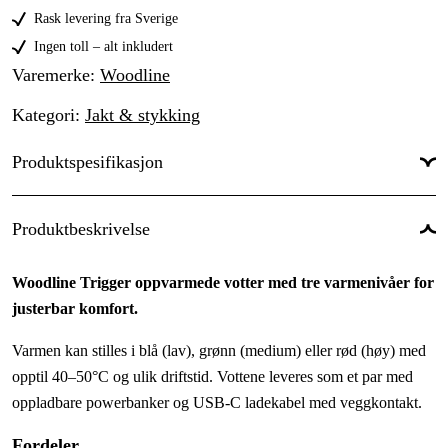
XL
1 323 kr
Rask levering fra Sverige
2XL
Ingen toll – alt inkludert
1 323 kr
Varemerke
:
Woodline
Kategori
:
Jakt & stykking
Produktspesifikasjon
Farge
:
Svart
Produktbeskrivelse
Fargetone
:
Svart
Woodline Trigger oppvarmede votter med tre varmenivåer for
Dame/Herre
:
Unisex
justerbar komfort.
Årstider
:
Vinter, Høst, Vår
Varmen kan stilles i blå (lav), grønn (medium) eller rød (høy) med
Elektrisk oppvarming
:
Ja
opptil 40–50°C og ulik driftstid. Vottene leveres som et par med
oppladbare powerbanker og USB-C ladekabel med veggkontakt.
Fordeler