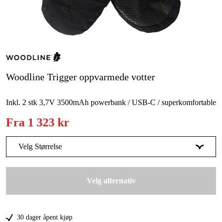
Skog og hage
Hjem og fritid
Kampanjer
Varemerker
Woodline Trigger oppvarmede votter
Artikler og guider
Inkl. 2 stk 3,7V 3500mAh powerbank / USB-C / superkomfortable
Kontakt
Fra
1 323 kr
Vanlige spørsmål
Velg Størrelse
S
Midlertidig utsolgt
1 323 kr
Velg alternativ
M
Midlertidig utsolgt
1 323 kr
L
1 323 kr
30 dager åpent kjøp