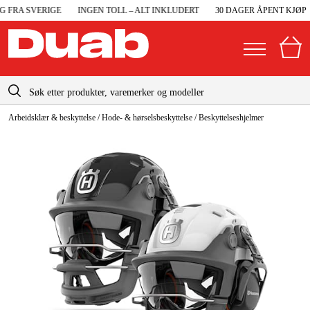
 FRA SVERIGE
INGEN TOLL – ALT INKLUDERT
30 DAGER ÅPENT KJØP
info@duab.no
Arbeidsklær & beskyttelse
/
Hode- & hørselsbeskyttelse
/
Beskyttelseshjelmer
|
Privat
Bedrift
Norge
Sverige
Maskiner og verktøy
Danmark
Garasje og verksted
Suomi
Maskintilbehør og forbruksvarer
Deutschland
Arbeidsklær og beskyttelse
Elektro og bygg