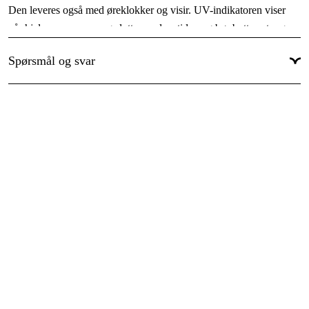
Den leveres også med øreklokker og visir. UV-indikatoren viser
når hjelmen nærmer seg slutten av levetiden og bør byttes ut, og
visiret er et brukervennlig, halvt dekkende visir som er lett å bytte.
Spørsmål og svar
Fordeler
Hakbeskyttelse for økt driftssikkerhet
Avtakbart visir og hørselvern (modulsystem)
Lett, ventilert og komfortabel konstruksjon
Universell passform med rattjustering
UV-indikator som angir når hjelmen bør byttes
Brukervennlig, halvt dekkende visir som er lett å bytte
Bruksområde
For håndholdt kapping.