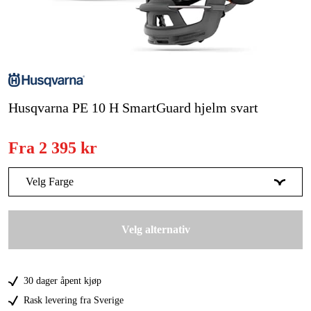
Skog og hage
Hjem og fritid
Kampanjer
Varemerker
Husqvarna PE 10 H SmartGuard hjelm svart
Artikler og guider
Fra
2 395 kr
Kontakt
Velg Farge
Vanlige spørsmål
Grå
2 545 kr
Velg alternativ
Hvit
2 395 kr
30 dager åpent kjøp
Rask levering fra Sverige