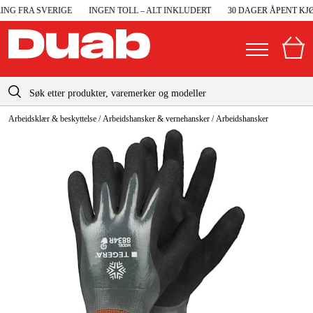
NG FRA SVERIGE
INGEN TOLL – ALT INKLUDERT
30 DAGER ÅPENT KJØ
info@duab.no
Arbeidsklær & beskyttelse
/
Arbeidshansker & vernehansker
/
Arbeidshansker
|
Privat
Bedrift
Norge
Sverige
Maskiner og verktøy
Danmark
Garasje og verksted
Suomi
Maskintilbehør og forbruksvarer
Deutschland
Arbeidsklær og beskyttelse
Elektro og bygg