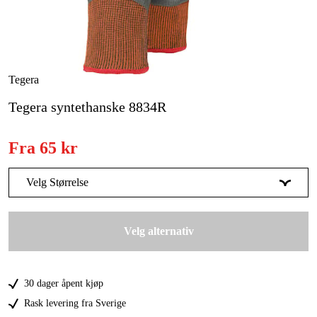
Skog og hage
Hjem og fritid
Kampanjer
Tegera
Tegera syntethanske 8834R
Varemerker
Artikler og guider
Fra
65 kr
Kontakt
Velg Størrelse
Vanlige spørsmål
6
Midlertidig utsolgt
95 kr
Velg alternativ
7
Midlertidig utsolgt
95 kr
8
Midlertidig utsolgt
95 kr
30 dager åpent kjøp
9
101 kr
Rask levering fra Sverige