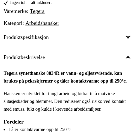
10
Ingen toll – alt inkludert
Midlertidig utsolgt
95 kr
Varemerke
:
Tegera
11
65 kr
Kategori
:
Arbeidshansker
12
101 kr
Produktspesifikasjon
Type
Varmebeskyttelse, Kuttbeskyttelse,
Produktbeskrivelse
beskyttelse
:
Kuldebeskyttelse
Kuttmotstand
:
A
Tegera syntethanske 8834R er vann- og oljeavvisende, kan
Fargetone
:
Grå, Svart, Oransje
brukes på pekeskjermer og tåler kontaktvarme opp til 250°c.
Hansken er utviklet for tungt arbeid og bidrar til å motvirke
slitasjeskader og blemmer. Den reduserer også risiko ved kontakt
med smuss, fukt og kulde i krevende arbeidsmiljøer.
Fordeler
Tåler kontaktvarme opp til 250°c