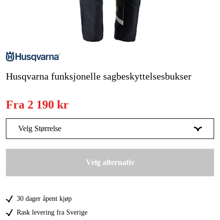
Skog og hage
Hjem og fritid
Kampanjer
Varemerker
Husqvarna funksjonelle sagbeskyttelsesbukser
Artikler og guider
Fra
2 190 kr
Kontakt
Velg Størrelse
Vanlige spørsmål
42
2 190 kr
Velg alternativ
44
2 190 kr
46
2 190 kr
30 dager åpent kjøp
48
2 190 kr
Rask levering fra Sverige