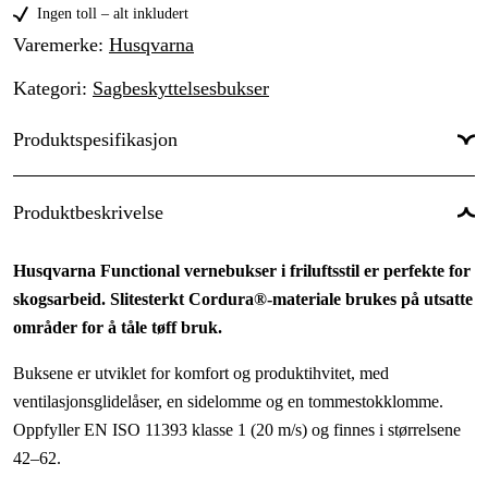
50
Ingen toll – alt inkludert
2 190 kr
Varemerke
:
Husqvarna
52
2 190 kr
Kategori
:
Sagbeskyttelsesbukser
54
2 190 kr
Produktspesifikasjon
56
2 190 kr
58
Type beskyttelse/Funksjon
:
Motorsagbeskyttelse
2 190 kr
Produktbeskrivelse
60
Fargetone
:
Grå, Grønn
2 190 kr
Husqvarna Functional vernebukser i friluftsstil er perfekte for
62
Dame/Herre
:
Herre, Unisex
2 190 kr
skogsarbeid. Slitesterkt Cordura®-materiale brukes på utsatte
Kolleksjon
:
Husqvarna Functional
områder for å tåle tøff bruk.
Vaskeråd
:
Buksene er utviklet for komfort og produktihvitet, med
ventilasjonsglidelåser, en sidelomme og en tommestokklomme.
Global garanti
:
Ja
Oppfyller EN ISO 11393 klasse 1 (20 m/s) og finnes i størrelsene
Garanti
:
3 år
42–62.