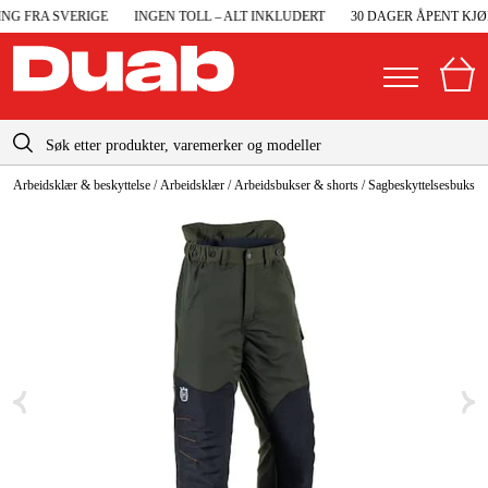
G FRA SVERIGE
INGEN TOLL – ALT INKLUDERT
30 DAGER ÅPENT KJØP
info@duab.no
Arbeidsklær & beskyttelse
/
Arbeidsklær
/
Arbeidsbukser & shorts
/
Sagbeskyttelsesbukser
|
Privat
Bedrift
Norge
Sverige
Maskiner og verktøy
Danmark
Garasje og verksted
Suomi
Maskintilbehør og forbruksvarer
Deutschland
Arbeidsklær og beskyttelse
Elektro og bygg