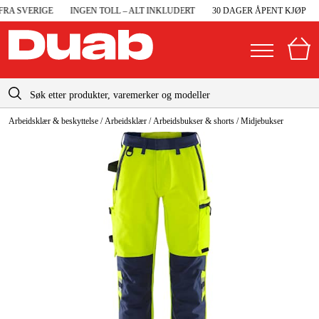
RA SVERIGE
INGEN TOLL – ALT INKLUDERT
30 DAGER ÅPENT KJØP
info@duab.no
Arbeidsklær & beskyttelse
/
Arbeidsklær
/
Arbeidsbukser & shorts
/
Midjebukser
|
Privat
Bedrift
Norge
Sverige
Maskiner og verktøy
Danmark
Garasje og verksted
Suomi
Maskintilbehør og forbruksvarer
Deutschland
Arbeidsklær og beskyttelse
Elektro og bygg