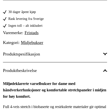
40
30 dager åpent kjøp
42
Rask levering fra Sverige
Ingen toll – alt inkludert
44
Varemerke
:
Fristads
46
Kategori
:
Midjebukser
48
Produktspesifikasjon
50
Type
Høy synlighet, Knebeskyttelse, UV-
Produktbeskrivelse
beskyttelse/Funksjon
:
beskyttelse
Dame/Herre
:
Dame
Miljødeklarerte varselbukser for dame med
Årstider
:
Vinter, Høst, Sommer, Vår
håndverkerfunksjoner og komfortable stretchpaneler i midjen
Vaskeråd
:
,
,
,
,
for høy komfort.
Full 4-veis stretch i biobaserte og resirkulerte materialer gir optimal