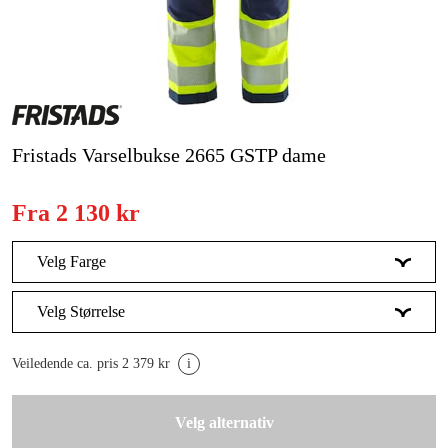
Skog og hage
Hjem og fritid
Kampanjer
Varemerker
Fristads Varselbukse 2665 GSTP dame
Artikler og guider
Fra
2 130 kr
Kontakt
Velg Farge
Vanlige spørsmål
Signalgul/Marineblå
Velg Størrelse
Signalgul/Svart
34
Veiledende ca. pris 2 379 kr
i
Signaloransje/Marineblå
36
Velg alternativ
38