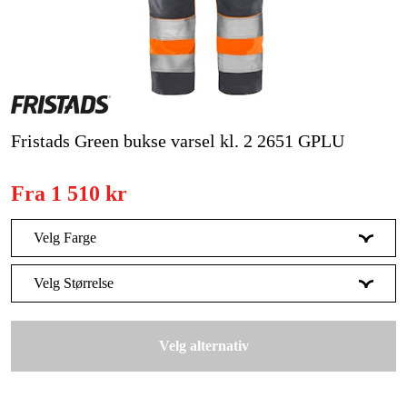
Skog og hage
Hjem og fritid
Kampanjer
Varemerker
Fristads Green bukse varsel kl. 2 2651 GPLU
Artikler og guider
Fra
1 510 kr
Kontakt
Velg Farge
Vanlige spørsmål
Signalgul/Marineblå
Velg Størrelse
Signalgul/Svart
C44
Velg alternativ
Signaloransje/Marineblå
C46
Signaloransje
C48