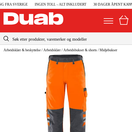
 FRA SVERIGE
INGEN TOLL – ALT INKLUDERT
30 DAGER ÅPENT KJØP
info@duab.no
Arbeidsklær & beskyttelse
/
Arbeidsklær
/
Arbeidsbukser & shorts
/
Midjebukser
|
Privat
Bedrift
Norge
Sverige
Maskiner og verktøy
Danmark
Garasje og verksted
Suomi
Maskintilbehør og forbruksvarer
Deutschland
Arbeidsklær og beskyttelse
Elektro og bygg