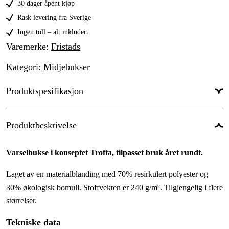
30 dager åpent kjøp
C50
Rask levering fra Sverige
Ingen toll – alt inkludert
C52
Varemerke
:
Fristads
C54
Kategori
:
Midjebukser
C56
Produktspesifikasjon
C58
C60
Type beskyttelse/Funksjon
:
Høy synlighet
Produktbeskrivelse
C62
Varselbukse i konseptet Trofta, tilpasset bruk året rundt.
C64
Laget av en materialblanding med 70% resirkulert polyester og
C66
30% økologisk bomull. Stoffvekten er 240 g/m². Tilgjengelig i flere
størrelser.
C68
Tekniske data
C146