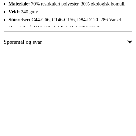
Materiale:
70% resirkulert polyester, 30% økologisk bomull.
C148
Vekt:
240 g/m².
Størrelser:
C44-C66, C146-C156, D84-D120. 286 Varsel
C150
Orange/Grå: C44-C70, C146-C160, D84-D136.
C152
Konsept:
Trofta
Spørsmål og svar
Sesonger:
Året rundt
C154
C156
C158
C160
D84
D88
D92
D96