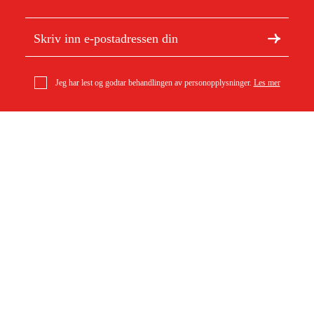
Jeg har lest og godtar behandlingen av personopplysninger.
Les mer
Om Duab
Artikler og guider
Om oss
Bærekraft
Varemerker
Kundeservice
Om ditt kjøp
Kontakt
Kjøpsbetingelser
Retur og bytte
Levering
Vanlige spørsmål
Betaling
Returskjema (PDF)
Last ned kjøpsbetingelser (PDF)
Angre kjøp
Tilgjengelighet