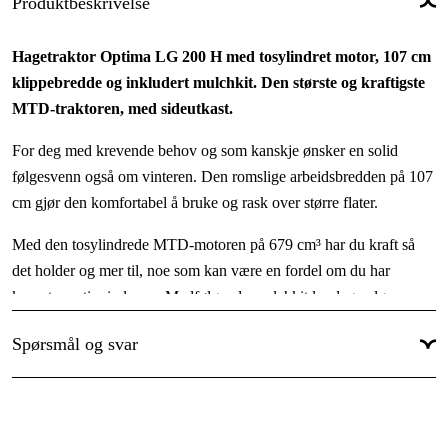
Produktbeskrivelse
Hagetraktor Optima LG 200 H med tosylindret motor, 107 cm
klippebredde og inkludert mulchkit. Den største og kraftigste
MTD-traktoren, med sideutkast.
For deg med krevende behov og som kanskje ønsker en solid
følgesvenn også om vinteren. Den romslige arbeidsbredden på 107
cm gjør den komfortabel å bruke og rask over større flater.
Med den tosylindrede MTD-motoren på 679 cm³ har du kraft så
det holder og mer til, noe som kan være en fordel om du har
kuperte partier i plenen. Medfølgende mulchkit lar deg velge
mellom mulching eller sideutkast, og som tilbehør finnes både
Spørsmål og svar
påmontert oppsamler og slepte oppsamlere.