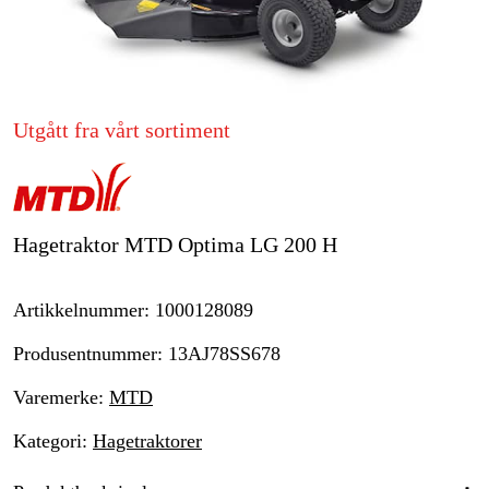
Hjem og fritid
Kampanjer
Utgått fra vårt sortiment
Varemerker
Artikler og guider
Hagetraktor MTD Optima LG 200 H
Kontakt
Vanlige spørsmål
Artikkelnummer
:
1000128089
Produsentnummer
:
13AJ78SS678
Varemerke
:
MTD
Kategori
:
Hagetraktorer