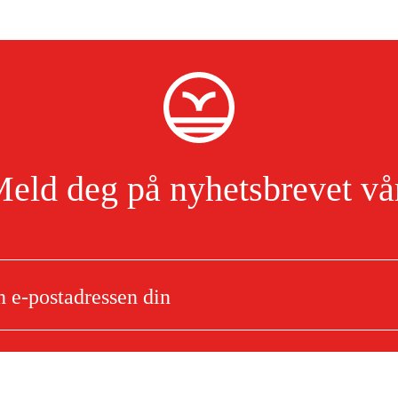
eld deg på nyhetsbrevet vå
Jeg har lest og godtar behandlingen av personopplysninger.
Les mer
ter