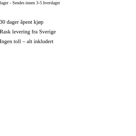
 Og Bygg
Skog Og Hage
lager - Sendes innen 3-5 hverdager
 Og Fritid
Kampanjer
30 dager åpent kjøp
Rask levering fra Sverige
Ingen toll – alt inkludert