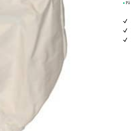
Elektro
På 
Hjem