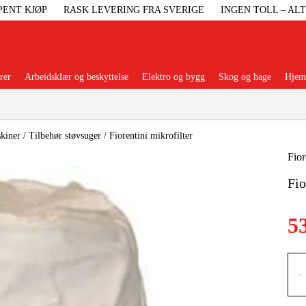
PENT KJØP
RASK LEVERING FRA SVERIGE
INGEN TOLL – AL
rer
Arbeidsklær og beskyttelse
Elektro og bygg
Skog og hage
Hjem 
Populære kategorier
kiner
/
Tilbehør støvsuger
/
Fiorentini mikrofilter
Fior
Fio
Maskiner Og
5
Maskinti
Arbei
×