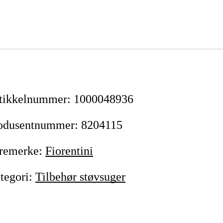
tikkelnummer
:
1000048936
odusentnummer
:
8204115
remerke
:
Fiorentini
tegori
:
Tilbehør støvsuger