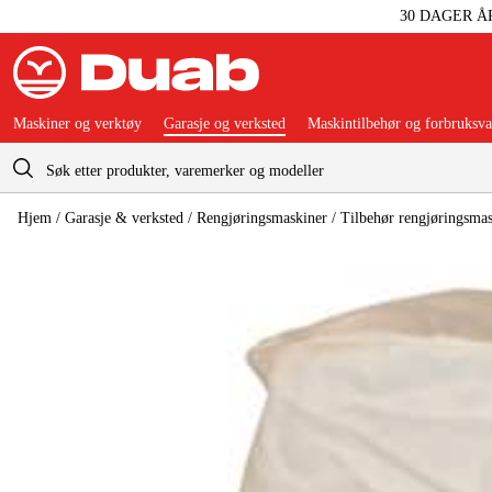
30 DAGER Å
Maskiner og verktøy
Garasje og verksted
Maskintilbehør og forbruksva
Handlevogn
Hjem
/
Garasje & verksted
/
Rengjøringsmaskiner
/
Tilbehør rengjøringsmas