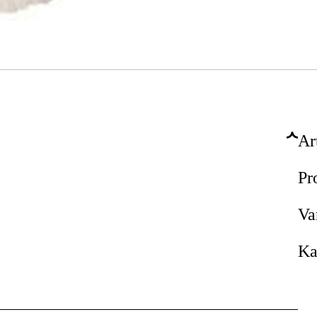
Ar
Pr
Va
Ka